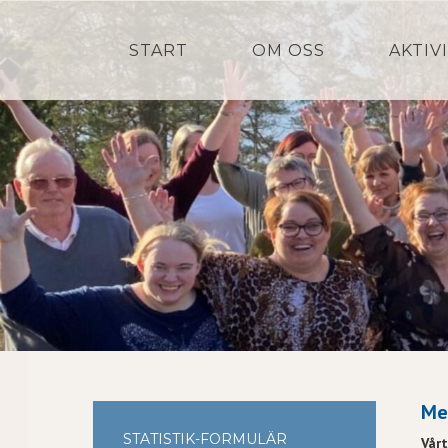
START
OM OSS
AKTIV
Me
STATISTIK-FORMULÄR
Vår