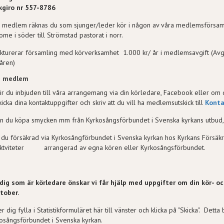
kgiro nr 557-8786
medlem räknas du som sjunger/leder kör i någon av våra medlemsförsamlin
ome i söder till Strömstad pastorat i norr.
akturerar församling med körverksamhet 1.000 kr/ år i medlemsavgift (Avgi
åren)
 medlem
ir du inbjuden till våra arrangemang via din körledare, Facebook eller om du
ka dina kontaktuppgifter och skriv att du vill ha medlemsutskick till
Konta
n du köpa smycken mm från Kyrkosångsförbundet i Svenska kyrkans utbud, se
 du försäkrad via Kyrkosångförbundet i Svenska kyrkan hos Kyrkans Försä
aktviteter arrangerad av egna kören eller Kyrkosångsförbundet.
 dig som är körledare önskar vi får hjälp med uppgifter om din kör- 
tober.
er dig fylla i Statistikformuläret här till vänster och klicka på "Skicka". Detta 
osångsförbundet i Svenska kyrkan.