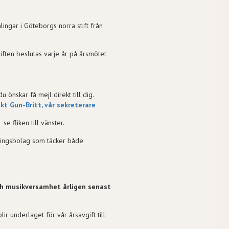
gar i Göteborgs norra stift från
ften beslutas varje år på årsmötet
 önskar få mejl direkt till dig.
kt Gun-Britt, vår sekreterare
 fliken till vänster.
kringsbolag som täcker både
och musikversamhet årligen senast
blir underlaget för vår årsavgift till