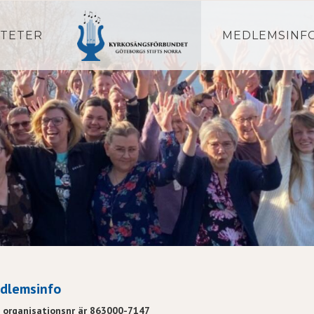
ITETER
MEDLEMSINF
dlemsinfo
t organisationsnr är 863000-7147