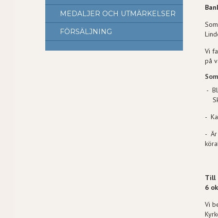
Ban
MEDALJER OCH UTMÄRKELSER
Som 
FÖRSÄLJNING
Lind
Vi f
på v
Som
- Bl
Skic
- Ka
- Är
kör
Till
6 ok
Vi b
Kyrk