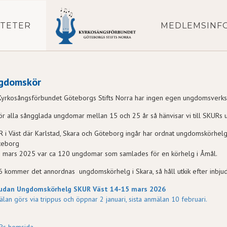
ITETER
MEDLEMSINF
gdomskör
 Kyrkosångsförbundet Göteborgs Stifts Norra har ingen egen ungdomsverks
ör alla sångglada ungdomar mellan 15 och 25 år så hänvisar vi till SKURs 
 i Väst där Karlstad, Skara och Göteborg ingår har ordnat ungdomskörhelg
teborg
i mars 2025 var ca 120 ungdomar som samlades för en körhelg i Åmål.
 kommer det annordnas ungdomskörhelg i Skara, så håll utkik efter inbju
judan Ungdomskörhelg SKUR Väst 14-15 mars 2026
lan görs via trippus och öppnar 2 januari, sista anmälan 10 februari.