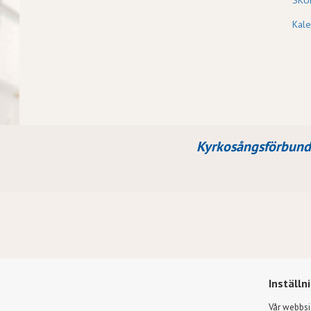
SKU
Kal
Kyrkosångsförbund
Inställn
Vår webbsi