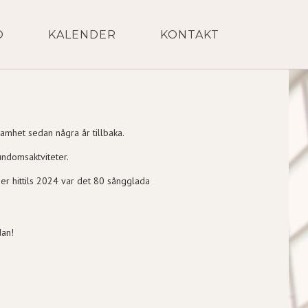
O
KALENDER
KONTAKT
amhet sedan några år tillbaka.
undomsaktviteter.
er hittils 2024 var det 80 sångglada
dan!