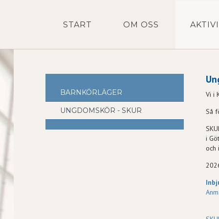
START
OM OSS
AKTIV
Un
BARNKÖRLÄGER
Vi i
UNGDOMSKÖR - SKUR
Så f
SKUR
i Gö
och 
2026
Inb
Anmä