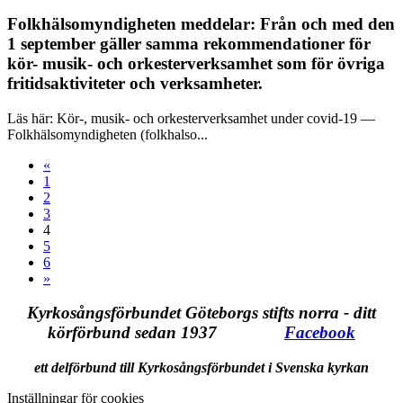
Folkhälsomyndigheten meddelar: Från och med den
1 september gäller samma rekommendationer för
kör- musik- och orkesterverksamhet som för övriga
fritidsaktiviteter och verksamheter.
Läs här: Kör-, musik- och orkesterverksamhet under covid-19 —
Folkhälsomyndigheten (folkhalso...
«
1
2
3
4
5
6
»
Kyrkosångsförbundet Göteborgs stifts norra - ditt
körförbund sedan 1937
Facebook
ett delförbund till Kyrkosångsförbundet i Svenska kyrkan
Inställningar för cookies