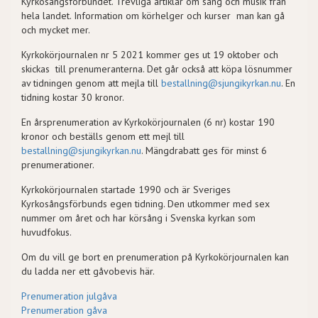
Kyrkosångsförbundet. Trevliga artiklar om sång och musik från
hela landet. Information om körhelger och kurser man kan gå
och mycket mer.
Kyrkokörjournalen nr 5 2021 kommer ges ut 19 oktober och
skickas till prenumeranterna. Det går också att köpa lösnummer
av tidningen genom att mejla till
bestallning@sjungikyrkan.nu
. En
tidning kostar 30 kronor.
En årsprenumeration av Kyrkokörjournalen (6 nr) kostar 190
kronor och beställs genom ett mejl till
bestallning@sjungikyrkan.nu
. Mängdrabatt ges för minst 6
prenumerationer.
Kyrkokörjournalen startade 1990 och är Sveriges
Kyrkosångsförbunds egen tidning. Den utkommer med sex
nummer om året och har körsång i Svenska kyrkan som
huvudfokus.
Om du vill ge bort en prenumeration på Kyrkokörjournalen kan
du ladda ner ett gåvobevis här.
Prenumeration julgåva
Prenumeration gåva